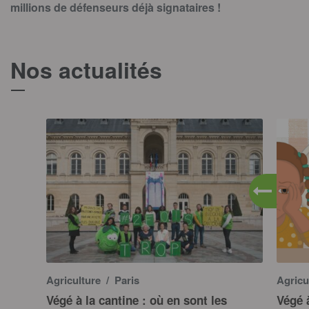
millions de défenseurs déjà signataires !
Nos actualités
T
Agriculture
/ Paris
Agricu
Végé à la cantine : où en sont les
Végé à