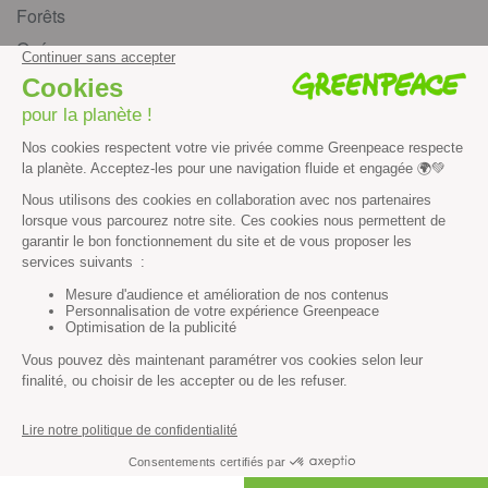
Forêts
Océans
Transports
Paix et justice
Toutes nos actus
Tous nos communiqués de presse
Tous nos rapports
Agir
S’abonner à la newsletter
Nous suivre sur les réseaux
Signer nos pétitions
Agir au quotidien
Rejoindre un groupe local