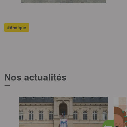
#Arctique
Nos actualités
T