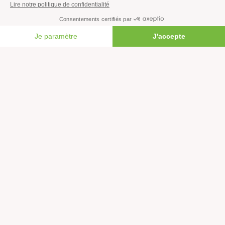
S’informer
Économie et social
FAIRE UN DON
Climat
Énergies
Agriculture
Forêts
Océans
Transports
Paix et justice
Toutes nos actus
Tous nos communiqués de presse
Tous nos rapports
Agir