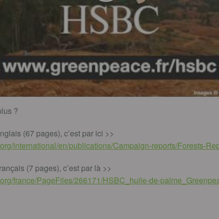
plus ?
anglais (67 pages), c’est par ici >>
org/international/en/publications/Campaign-reports/Forests-Rep
rançais (7 pages), c’est par là >>
.org/france/PageFiles/266171/HSBC_huile-de-palme_Greenpea