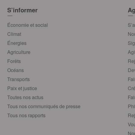
S’informer
Ag
Économie et social
S’a
Climat
Nou
Énergies
Sig
Agriculture
Agi
Forêts
Rej
Océans
Dev
Transports
Fai
Paix et justice
Cré
Toutes nos actus
Fai
Tous nos communiqués de presse
Phi
Tous nos rapports
Rej
Vou
Nou