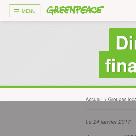
Greenpeace
MENU
Di
fin
Accueil
Groupes loc
Le 24 janvier 2017