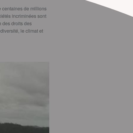
 centaines de millions
ciétés incriminées sont
 des droits des
versité, le climat et