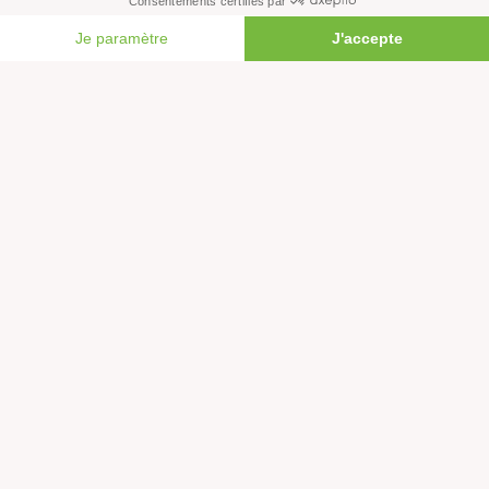
Tous nos communiqués de presse
FAIRE UN DON
Tous nos rapports
Agir
S’abonner à la newsletter
Nous suivre sur les réseaux
Signer nos pétitions
Agir au quotidien
Rejoindre un groupe local
Devenir bénévole
Faire un don
Créer une cagnotte solidaire
Faire un legs à notre association
Philanthropie et mécénat