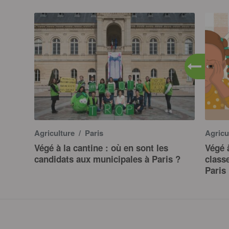
Agriculture
/ Paris
Agricu
Végé à la cantine : où en sont les
Végé à
candidats aux municipales à Paris ?
class
Paris