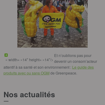
Et n’oublions pas pour
» width= »14″ height= »14″/>
devenir un consom’acteur
attentif à sa santé et son environnement :
Le guide des
produits avec ou sans OGM
de Greenpeace.
Nos actualités
T