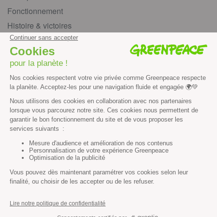
Fonctionnement
Histoire & victoires
Les bateaux de Greenpeace
S’informer
Économie et social
Climat
Énergies
Agriculture
Forêts
Océans
Transports
Paix et justice
Toutes nos actus