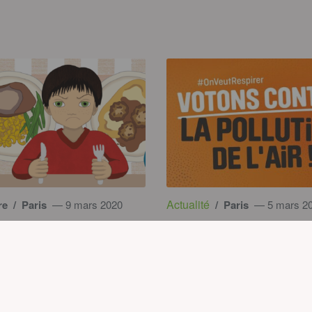
Actualité
re
/ Paris
— 9 mars 2020
/ Paris
— 5 mars 2
la cantine : le nouveau
Pollution de l’air : où 
ment des
les candidat.e.s aux
ssements à Paris
municipales 2020 à Pa