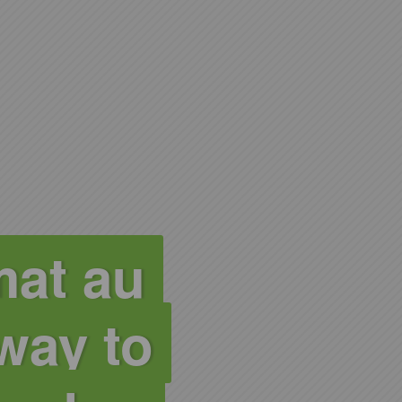
mat au
way to