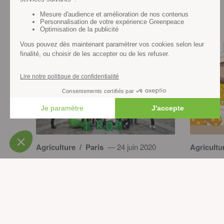
Nos actualités
Agriculture
/ Paris
— 24 juin 2020
Agricultu
Végé à la cantine : où en sont
Végé à 
les candidats aux
classe
municipales à Paris ?
arrondi