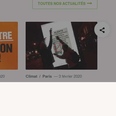
TOUTES NOS ACTUALITÉS
020
Climat
/ Paris
— 3 février 2020
en sont
Municipales Paris : les
candidat·es incité·es à se
ris?
positionner sur le sort des
écrans vidéos publicitaires