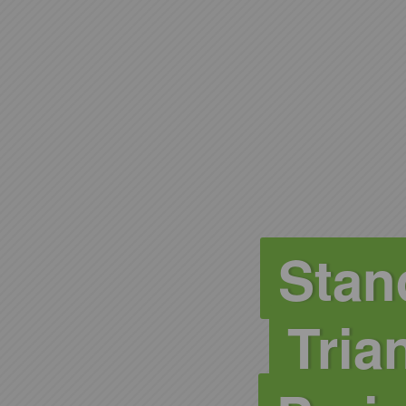
Stan
Tria