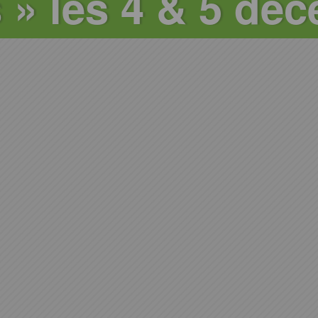
s » les 4 & 5 dé