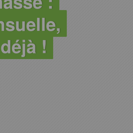
asse :
suelle,
 déjà !