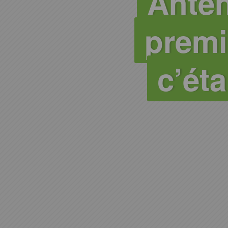
Anten
premi
c’éta