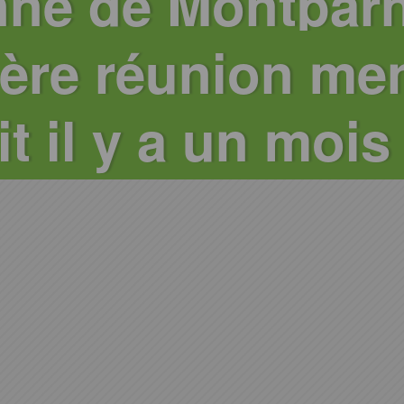
ne de Montparn
ère réunion men
it il y a un mois