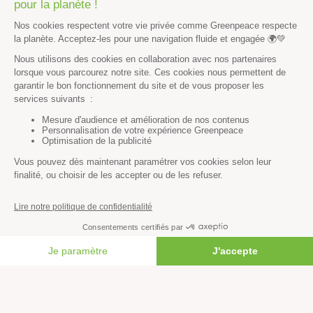
Toutes nos actus
Tous nos communiqués de presse
Tous nos rapports
Agir
S’abonner à la newsletter
Nous suivre sur les réseaux
Signer nos pétitions
Agir au quotidien
Rejoindre un groupe local
Devenir bénévole
FAIRE UN DON
Faire un don
Créer une cagnotte solidaire
Faire un legs à notre association