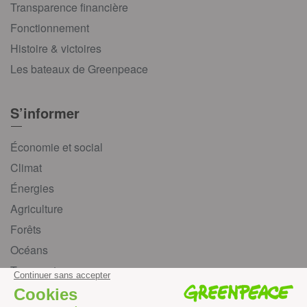
Transparence financière
Fonctionnement
Histoire & victoires
Les bateaux de Greenpeace
S’informer
Économie et social
Climat
Énergies
Agriculture
Forêts
Océans
Transports
Paix et justice