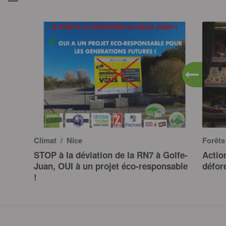
Climat
/ Nice
Forêt
STOP à la déviation de la RN7 à Golfe-
Actio
Juan, OUI à un projet éco-responsable
défor
!