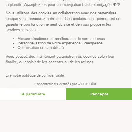
Nous suivre sur les réseaux
Signer nos pétitions
Agir au quotidien
Rejoindre un groupe local
Devenir bénévole
Faire un don
Créer une cagnotte solidaire
Faire un legs à notre association
Philanthropie et mécénat
Rejoindre notre équipe salariée
FAIRE UN DON
Vous êtes lanceur d’alerte?
Nous contacter
Newsletter