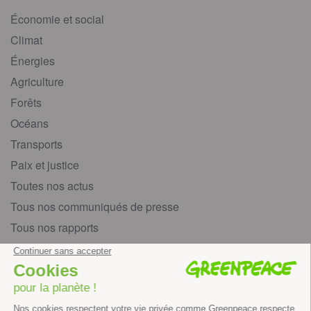
Économie et social
Climat
Énergies
Agriculture
Forêts
Océans
Transports
Paix et justice
Toutes nos actus
Tous nos communiqués de presse
Tous nos rapports
Agir
S’abonner à la newsletter