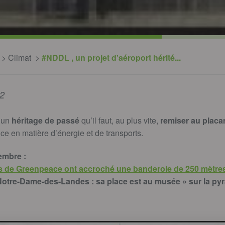
Climat
#NDDL , un projet d'aéroport hérité...
2
t un
héritage de passé
qu’il faut, au plus vite,
remiser au placa
nce en matière d’énergie et de transports.
embre :
ts de Greenpeace ont accroché une banderole de 250 mètre
otre-Dame-des-Landes : sa place est au musée » sur la py