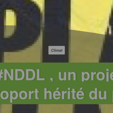
Climat
#NDDL , un proj
roport hérité du