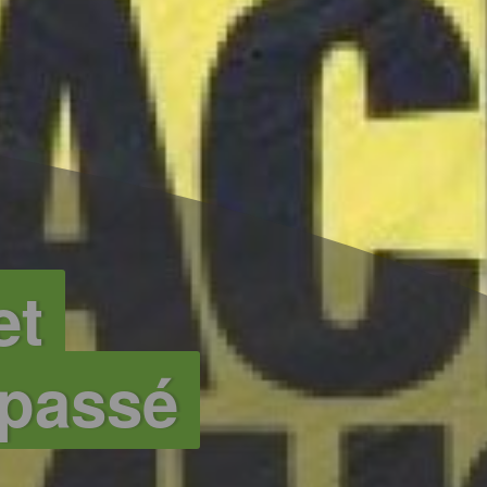
et
 passé