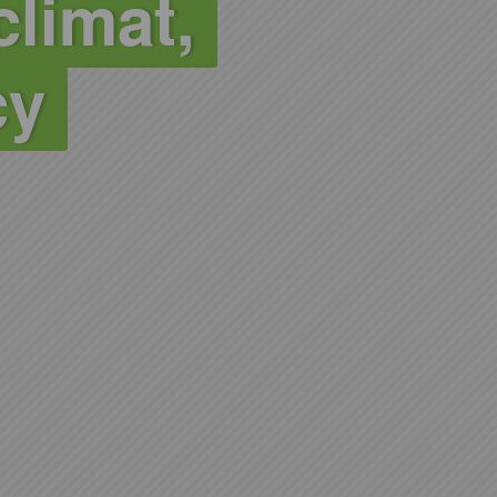
climat,
cy