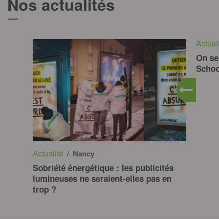
Nos actualités
T
Actual
On sen
Schoo
Actualité
/ Nancy
Sobriété énergétique : les publicités
lumineuses ne seraient-elles pas en
trop ?