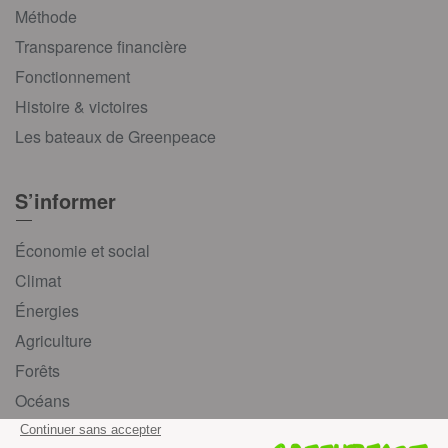
Méthode
Transparence financière
Fonctionnement
Histoire & victoires
Les bateaux de Greenpeace
S’informer
Économie et social
Climat
Énergies
Agriculture
Forêts
Océans
Transports