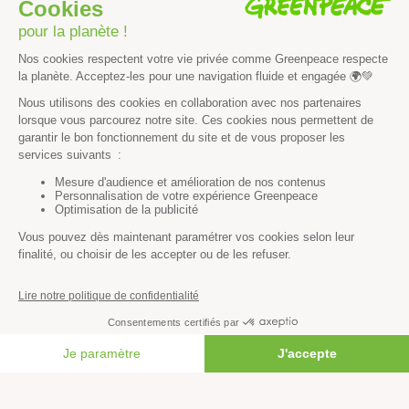
Paix et justice
Toutes nos actus
Tous nos communiqués de presse
Tous nos rapports
Agir
S’abonner à la newsletter
Nous suivre sur les réseaux
Signer nos pétitions
Agir au quotidien
Rejoindre un groupe local
Devenir bénévole
FAIRE UN DON
Faire un don
Créer une cagnotte solidaire