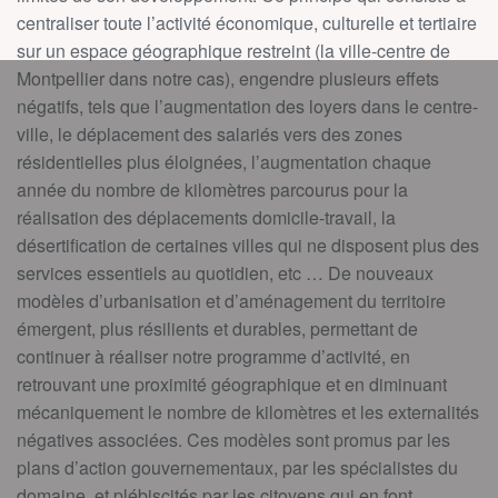
centraliser toute l’activité économique, culturelle et tertiaire
sur un espace géographique restreint (la ville-centre de
Montpellier dans notre cas), engendre plusieurs effets
négatifs, tels que l’augmentation des loyers dans le centre-
ville, le déplacement des salariés vers des zones
résidentielles plus éloignées, l’augmentation chaque
année du nombre de kilomètres parcourus pour la
réalisation des déplacements domicile-travail, la
désertification de certaines villes qui ne disposent plus des
services essentiels au quotidien, etc … De nouveaux
modèles d’urbanisation et d’aménagement du territoire
émergent, plus résilients et durables, permettant de
continuer à réaliser notre programme d’activité, en
retrouvant une proximité géographique et en diminuant
mécaniquement le nombre de kilomètres et les externalités
négatives associées. Ces modèles sont promus par les
plans d’action gouvernementaux, par les spécialistes du
domaine, et plébiscités par les citoyens qui en font