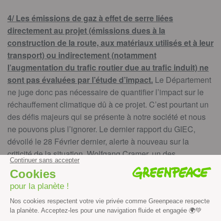
4/ Les émissions de gaz à effet de serre liées
directement au projet (émissions dues à la
construction de la route, aux matériaux utilisés et à leur
transport) ou indirectement (notamment
l’augmentation du trafic routier due au trafic induit) ne
sont pas évaluées par l’étude d’impact.
Le Département
ne juge donc pas nécessaire de quantifier l’impact sur le
réchauffement climatique dû à ce projet. C’est pourtant un
des défis majeurs qui se présente à notre société et nous
ne pouvons plus l’ignorer. Le dernier rapport du GIEC,
dévoilé le 28 Février dernier, alerte à nouveau sur la
criticité de la situation. Wolfgang Cramer, un des
coordinateur d’un des chapitres précise : « Les progrès de
la science depuis le dernier rapport du Giec, il y a sept ans,
nous ont permis de démontrer que ces catastrophes sont
de plus en plus courantes et que cette hausse est due,
dans un grand nombre de cas, à l’activité humaine. Nous