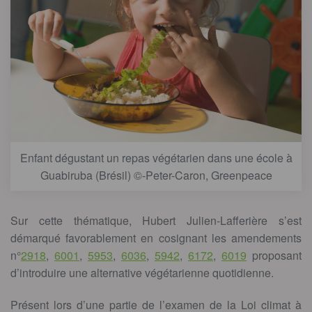
Enfant dégustant un repas végétarien dans une école à
Guabiruba (Brésil) ©-Peter-Caron, Greenpeace
Sur cette thématique, Hubert Julien-Lafferière s’est
démarqué favorablement en cosignant les amendements
n°
2918
,
6001
,
5953
,
6036
,
5942
,
6172
,
6019
proposant
d’introduire une alternative végétarienne quotidienne.
Présent lors d’une partie de l’examen de la Loi climat à