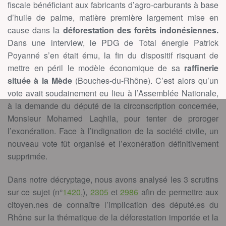
fiscale bénéficiant aux fabricants d’agro-carburants à base
d’huile de palme, matière première largement mise en
cause dans la
déforestation des forêts indonésiennes.
Dans une interview, le PDG de Total énergie Patrick
Poyanné s’en était ému, la fin du dispositif risquant de
mettre en péril le modèle économique de sa
raffinerie
située à la Mède
(Bouches-du-Rhône). C’est alors qu’un
vote avait soudainement eu lieu à l’Assemblée Nationale,
à la demande du député de la circonscription concernée,
Monsieur Mohamed Laqhila, pour tenter de proroger
l’exonération. Face à l’indignation de la société civile, un
nouveau vote fût organisé et l’exonération définitivement
supprimée.
Dans notre décryptage, nous avons analysé les 3 scrutins
sur ce sujet (n°
1420
,),
2305
et
2986
afin de permettre aux
citoyen.nes de connaître l’implication des député.es du
Rhône sur la thématique de la déforestation importée et la