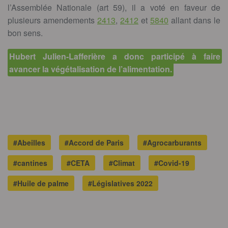
l’Assemblée Nationale (art 59), il a voté en faveur de
plusieurs amendements
2413
,
2412
et
5840
allant dans le
bon sens.
Hubert Julien-Lafferière a donc participé à faire
avancer la végétalisation de l’alimentation.
#Abeilles
#Accord de Paris
#Agrocarburants
#cantines
#CETA
#Climat
#Covid-19
#Huile de palme
#Législatives 2022