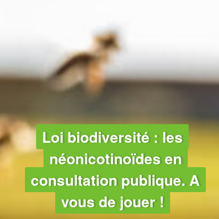
AGRICULTURE
Loi biodiversité : les
néonicotinoïdes en
consultation publique. A
vous de jouer !