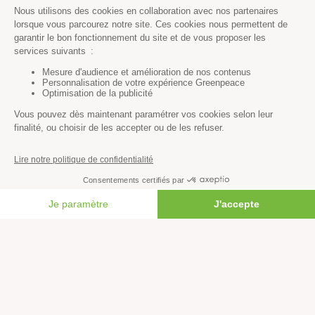
Agriculture
Forêts
Océans
Transports
Paix et justice
Toutes nos actus
Tous nos communiqués de presse
Tous nos rapports
FAIRE UN DON
Agir
S’abonner à la newsletter
Nous suivre sur les réseaux
Signer nos pétitions
Agir au quotidien