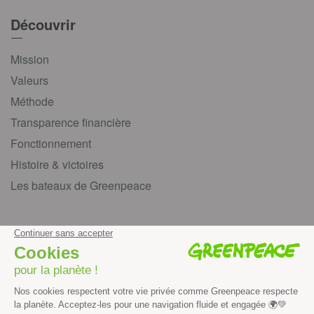
Découvrir
Mission
Valeurs
Méthode
Transparence financière
Fonctionnement
Histoire & victoires
Les bateaux de Greenpeace
S’informer
Économie et social
Climat
Énergies