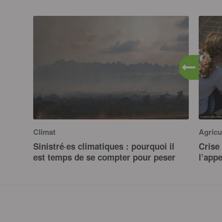
Climat
Agricu
Sinistré·es climatiques : pourquoi il
Crise 
est temps de se compter pour peser
l’app