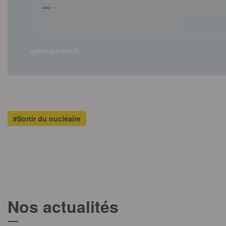
#Sortir du nucléaire
Nos actualités
T