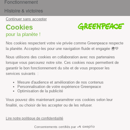
Fonctionnement
Histoire & victoires
Les bateaux de Greenpeace
S’informer
Économie et social
Climat
Énergies
Agriculture
Forêts
Océans
Transports
Paix et justice
Toutes nos actus