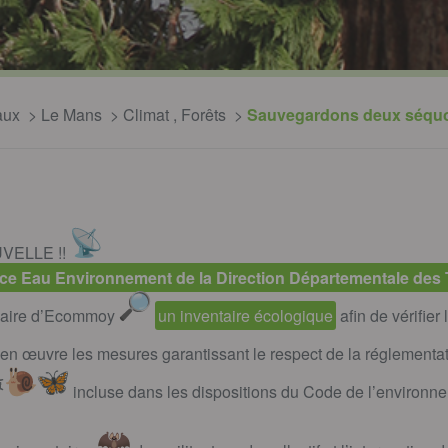
aux
Le Mans
Climat
,
Forêts
Sauvegardons deux séquoi
VELLE !!
ce Eau Environnement de la Direction Départementale des Te
aire d’Ecommoy
un inventaire écologique
afin de vérifie
 en œuvre les mesures garantissant le respect de la réglementa
incluse dans les dispositions du Code de l’environn