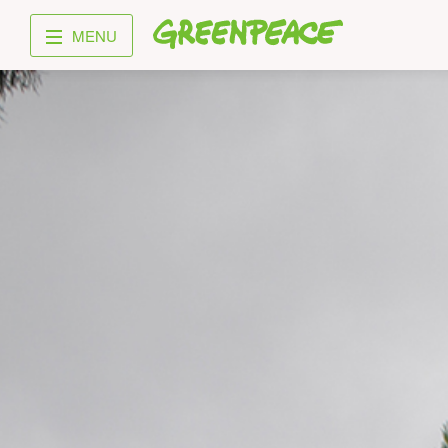
Greenpeace
MENU