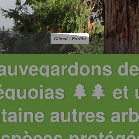
Climat - Forêts
auvegardons d
équoias 🌲🌲 et
taine autres arb
spèces protégée