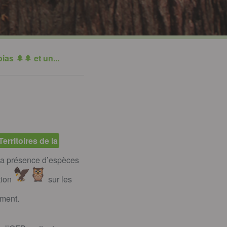
as 🌲🌲 et un...
rritoires de la
r la présence d’espèces
tion
sur les
ement.