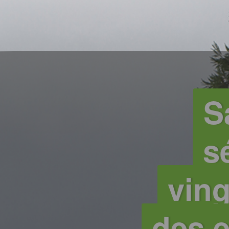
S
s
ving
des e