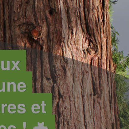
eux
 une
res et
s ! 🦇