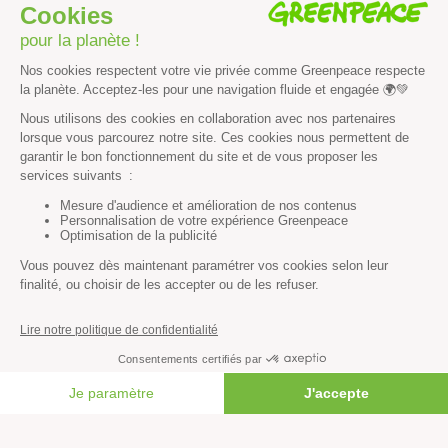
Paix et justice
Toutes nos actus
Tous nos communiqués de presse
Tous nos rapports
Agir
S’abonner à la newsletter
Nous suivre sur les réseaux
Signer nos pétitions
Agir au quotidien
Rejoindre un groupe local
Devenir bénévole
FAIRE UN DON
Faire un don
Créer une cagnotte solidaire