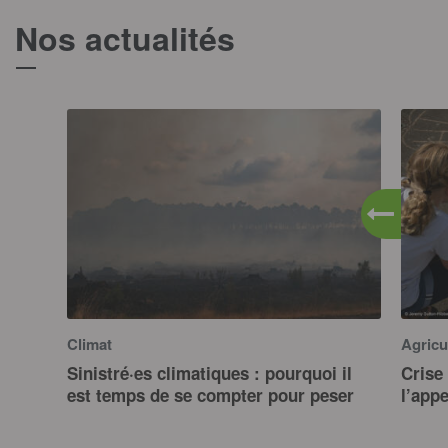
Nos actualités
T
Climat
Agricu
Sinistré·es climatiques : pourquoi il
Crise 
est temps de se compter pour peser
l’app