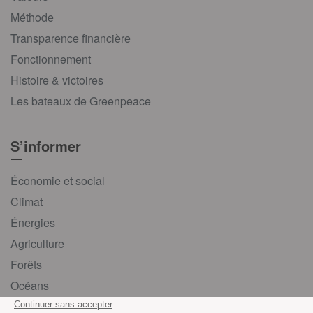
Méthode
Transparence financière
Fonctionnement
Histoire & victoires
Les bateaux de Greenpeace
S’informer
Économie et social
Climat
Énergies
Agriculture
Forêts
Océans
Transports