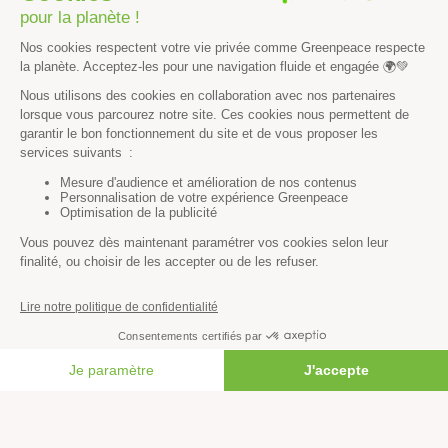
Économie et social
Climat
Énergies
Agriculture
Forêts
Océans
Transports
Paix et justice
Toutes nos actus
Tous nos communiqués de presse
Tous nos rapports
FAIRE UN DON
Agir