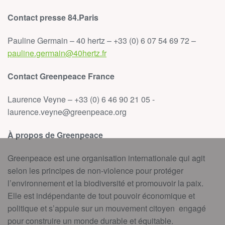
Contact presse 84.Paris
Pauline Germain – 40 hertz – +33 (0) 6 07 54 69 72 –
pauline.germain@40hertz.fr
Contact Greenpeace France
Laurence Veyne – +33 (0) 6 46 90 21 05 -
laurence.veyne@greenpeace.org
À propos de Greenpeace
Greenpeace est une organisation internationale qui agit
selon les principes de non-violence pour protéger
l’environnement et la biodiversité et promouvoir la paix.
Elle est indépendante de tout pouvoir économique et
politique et s’appuie sur un mouvement citoyen engagé
pour construire un monde durable et équitable.