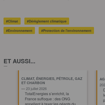
#Climat
#Dérèglement climatique
#Environnement
#Protection de l'environnement
ET AUSSI...
CLIMAT, ÉNERGIES, PÉTROLE, GAZ
AG
ET CHARBON
20
—
23 juillet 2026
D
TotalEnergies s’enrichit, la
l
France suffoque : des ONG
p
appellent à taxer les géants du