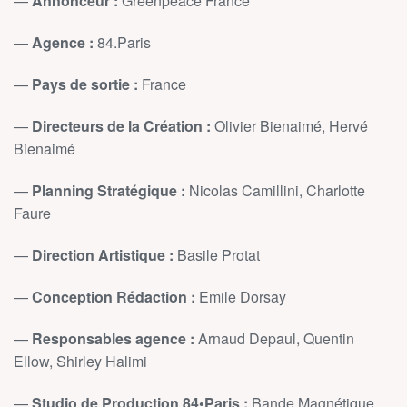
—
Annonceur :
Greenpeace France
—
Agence :
84.Paris
—
Pays de sortie :
France
—
Directeurs de la Création :
Olivier Bienaimé, Hervé
Bienaimé
—
Planning Stratégique :
Nicolas Camillini, Charlotte
Faure
—
Direction Artistique :
Basile Protat
—
Conception Rédaction :
Emile Dorsay
—
Responsables agence :
Arnaud Depaul, Quentin
Ellow, Shirley Halimi
—
Studio de Production 84•Paris :
Bande Magnétique