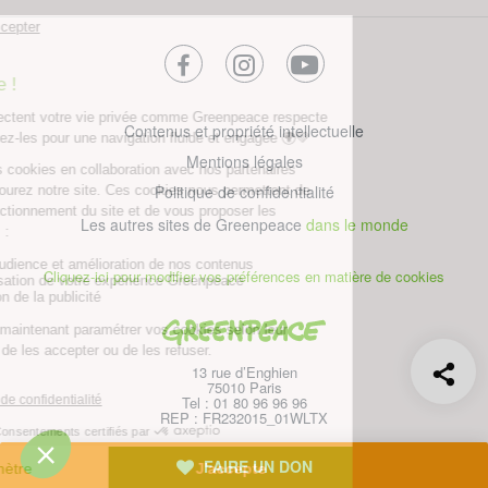
facebook
instagram
youtube
Contenus et propriété intellectuelle
Mentions légales
Politique de confidentialité
Les autres sites de Greenpeace
dans le monde
Cliquez-ici pour modifier vos préférences en matière de cookies
Greenpeace
13 rue d’Enghien
75010 Paris
Tel : 01 80 96 96 96
REP : FR232015_01WLTX
© Greenpeace France 2026
FAIRE UN DON