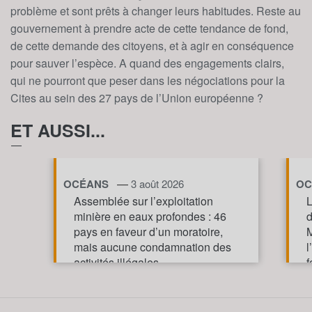
problème et sont prêts à changer leurs habitudes. Reste au
gouvernement à prendre acte de cette tendance de fond,
de cette demande des citoyens, et à agir en conséquence
pour sauver l’espèce. A quand des engagements clairs,
qui ne pourront que peser dans les négociations pour la
Cites au sein des 27 pays de l’Union européenne ?
ET AUSSI...
—
OCÉANS
3 août 2026
OC
Assemblée sur l’exploitation
L
minière en eaux profondes : 46
d
pays en faveur d’un moratoire,
M
mais aucune condamnation des
l
activités illégales
f
p
TOUT AFFICHE
m