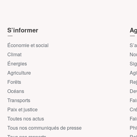
S’informer
Ag
Économie et social
S’a
Climat
Nou
Énergies
Sig
Agriculture
Agi
Forêts
Rej
Océans
Dev
Transports
Fai
Paix et justice
Cré
Toutes nos actus
Fai
Tous nos communiqués de presse
Phi
Tous nos rapports
Rej