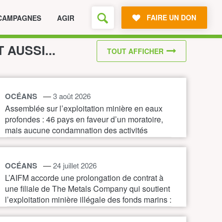
FAIRE UN DON
CAMPAGNES
AGIR
T AUSSI...
TOUT AFFICHER
—
OCÉANS
3 août 2026
Assemblée sur l’exploitation minière en eaux
profondes : 46 pays en faveur d’un moratoire,
mais aucune condamnation des activités
illégales
—
OCÉANS
24 juillet 2026
L’AIFM accorde une prolongation de contrat à
une filiale de The Metals Company qui soutient
l’exploitation minière illégale des fonds marins :
une nouvelle preuve de la nécessité d’un
moratoire immédiat