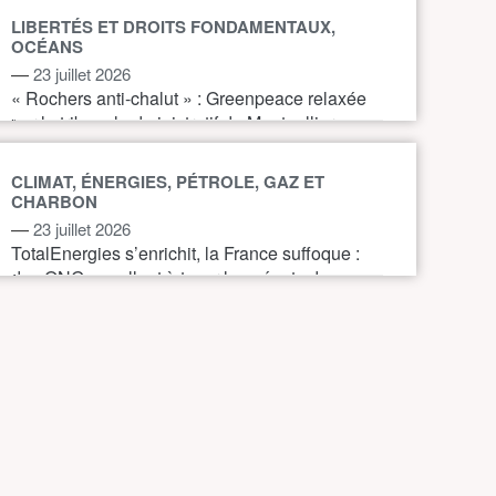
LIBERTÉS ET DROITS FONDAMENTAUX,
OCÉANS
—
23 juillet 2026
« Rochers anti-chalut » : Greenpeace relaxée
par le tribunal administratif de Montpellier
CLIMAT, ÉNERGIES, PÉTROLE, GAZ ET
CHARBON
—
23 juillet 2026
TotalEnergies s’enrichit, la France suffoque :
des ONG appellent à taxer les géants du
pétrole et du gaz pour financer l’action
climatique.