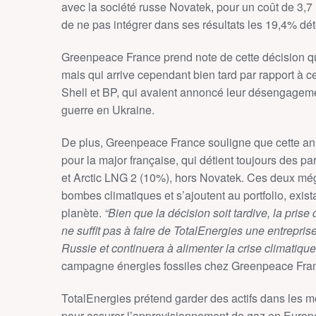
avec la société russe Novatek, pour un coût de 3,7
de ne pas intégrer dans ses résultats les 19,4% dé
Greenpeace France prend note de cette décision q
mais qui arrive cependant bien tard par rapport à 
Shell et BP, qui avaient annoncé leur désengage
guerre en Ukraine.
De plus, Greenpeace France souligne que cette ann
pour la major française, qui détient toujours des p
et Arctic LNG 2 (10%), hors Novatek. Ces deux mé
bombes climatiques et s’ajoutent au portfolio, exista
planète.
“Bien que la décision soit tardive, la pris
ne suffit pas à faire de TotalEnergies une entrepris
Russie et continuera à alimenter la crise climatique
campagne énergies fossiles chez Greenpeace Fra
TotalEnergies prétend garder des actifs dans les 
pour assurer l’approvisionnement de gaz en Europe