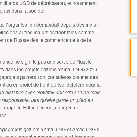
 milliards USD de dépréciation, et notamment
tenus dans la société.
ue l’organisation demandait depuis des mois –
celles des autres majors occidentales comme
ment de Russie dès le commencement de la
once ne signifie pas une sortie de Russie
arts dans les projets gaziers Yamal LNG (20%)
gaprojets gaziers sont considérés comme des
nt ou en projet de l’entreprise, délétère pour la
e de distance avec Novatek doit être saluée mais
e responsable, tant qu’elle garde un pied en
”
, rappelle Edina Ifticene, chargée de
nce.
mégaprojets gaziers Yamal LNG et Arctic LNG 2
, ce qui rappelle encore une fois l’immense