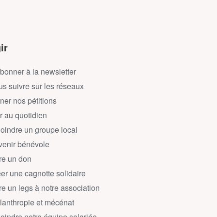
ir
bonner à la newsletter
s suivre sur les réseaux
ner nos pétitions
r au quotidien
oindre un groupe local
enir bénévole
re un don
er une cagnotte solidaire
re un legs à notre association
lanthropie et mécénat
oindre notre équipe salariée