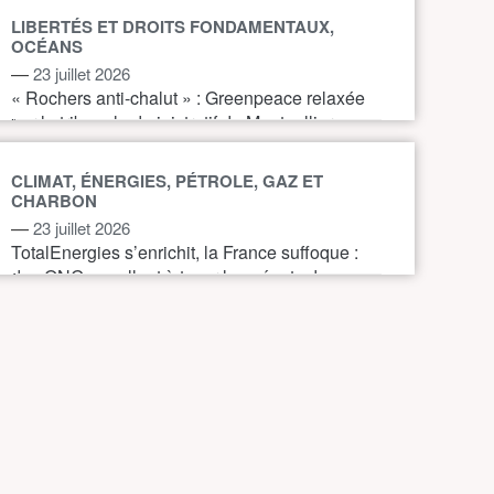
LIBERTÉS ET DROITS FONDAMENTAUX,
OCÉANS
—
23 juillet 2026
« Rochers anti-chalut » : Greenpeace relaxée
par le tribunal administratif de Montpellier
CLIMAT, ÉNERGIES, PÉTROLE, GAZ ET
CHARBON
—
23 juillet 2026
TotalEnergies s’enrichit, la France suffoque :
des ONG appellent à taxer les géants du
pétrole et du gaz pour financer l’action
climatique.