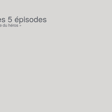
es 5 épisodes
he du héros
»