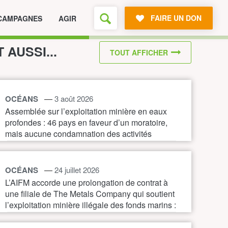
FAIRE UN DON
CAMPAGNES
AGIR
T AUSSI...
TOUT AFFICHER
—
OCÉANS
3 août 2026
Assemblée sur l’exploitation minière en eaux
profondes : 46 pays en faveur d’un moratoire,
mais aucune condamnation des activités
illégales
—
OCÉANS
24 juillet 2026
L’AIFM accorde une prolongation de contrat à
une filiale de The Metals Company qui soutient
l’exploitation minière illégale des fonds marins :
une nouvelle preuve de la nécessité d’un
moratoire immédiat