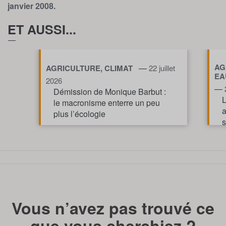
janvier 2008.
ET AUSSI...
AG
—
AGRICULTURE, CLIMAT
22 juillet
EA
2026
—
Démission de Monique Barbut :
L
le macronisme enterre un peu
a
plus l’écologie
s
v
TOUT AFFICHE
Vous n’avez pas trouvé ce
que vous cherchiez ?