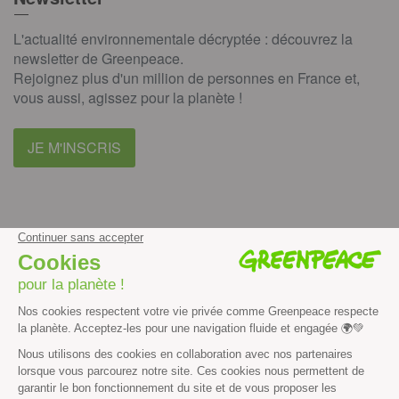
L'actualité environnementale décryptée : découvrez la
newsletter de Greenpeace.
Rejoignez plus d'un million de personnes en France et,
vous aussi, agissez pour la planète !
JE M'INSCRIS
facebook
instagram
youtube
Contenus et propriété intellectuelle
Mentions légales
Politique de confidentialité
Les autres sites de Greenpeace
dans le monde