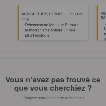
AG
—
AGRICULTURE, CLIMAT
22 juillet
EA
2026
—
Démission de Monique Barbut :
L
le macronisme enterre un peu
a
plus l’écologie
s
v
TOUT AFFICHE
Vous n’avez pas trouvé ce
que vous cherchiez ?
Essayez notre moteur de recherche !