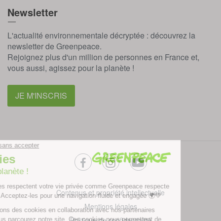
Newsletter
L'actualité environnementale décryptée : découvrez la
newsletter de Greenpeace.
Rejoignez plus d'un million de personnes en France et,
vous aussi, agissez pour la planète !
JE M'INSCRIS
facebook
instagram
youtube
Contenus et propriété intellectuelle
Mentions légales
Politique de confidentialité