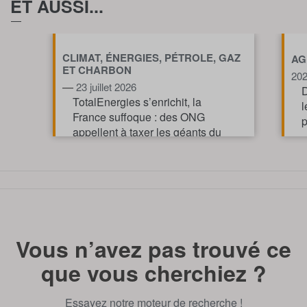
ET AUSSI...
CLIMAT, ÉNERGIES, PÉTROLE, GAZ
AG
ET CHARBON
20
—
23 juillet 2026
D
TotalEnergies s’enrichit, la
l
France suffoque : des ONG
p
appellent à taxer les géants du
pétrole et du gaz pour financer
l’action climatique.
TOUT AFFICHE
Vous n’avez pas trouvé ce
que vous cherchiez ?
Essayez notre moteur de recherche !