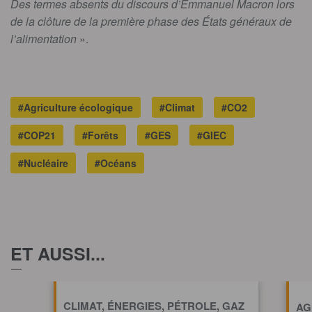
Des termes absents du discours d’Emmanuel Macron lors
de la clôture de la première phase des
États
généraux de
l’alimentation
».
#Agriculture écologique
#Climat
#CO2
#COP21
#Forêts
#GES
#GIEC
#Nucléaire
#Océans
ET AUSSI...
CLIMAT, ÉNERGIES, PÉTROLE, GAZ
AG