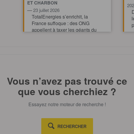
ET CHARBON
20
—
23 juillet 2026
D
TotalEnergies s’enrichit, la
l
France suffoque : des ONG
p
appellent à taxer les géants du
pétrole et du gaz pour financer
l’action climatique.
TOUT AFFICHE
Vous n’avez pas trouvé ce
que vous cherchiez ?
Essayez notre moteur de recherche !
RECHERCHER