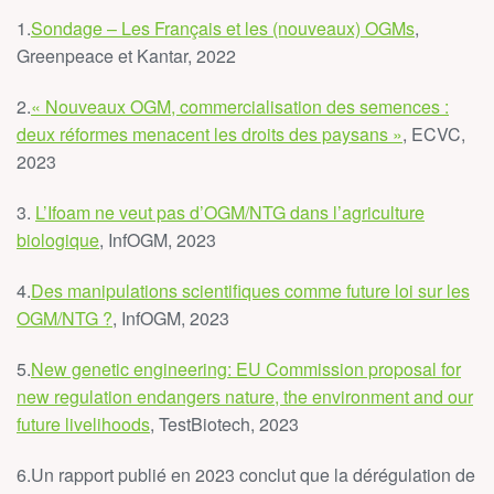
1.
Sondage – Les Français et les (nouveaux) OGMs
,
Greenpeace et Kantar, 2022
2.
« Nouveaux OGM, commercialisation des semences :
deux réformes menacent les droits des paysans »
, ECVC,
2023
3.
L’Ifoam ne veut pas d’OGM/NTG dans l’agriculture
biologique
, InfOGM, 2023
4.
Des manipulations scientifiques comme future loi sur les
OGM/NTG ?
, InfOGM, 2023
5.
New genetic engineering: EU Commission proposal for
new regulation endangers nature, the environment and our
future livelihoods
, TestBiotech, 2023
6.Un rapport publié en 2023 conclut que la dérégulation de