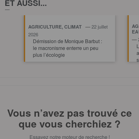
ET AUSSI...
AG
—
AGRICULTURE, CLIMAT
22 juillet
EA
2026
—
Démission de Monique Barbut :
L
le macronisme enterre un peu
a
plus l’écologie
s
v
TOUT AFFICHE
Vous n’avez pas trouvé ce
que vous cherchiez ?
Essayez notre moteur de recherche !