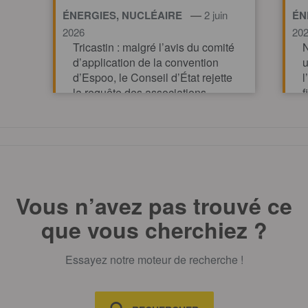
—
ÉNERGIES, NUCLÉAIRE
2 juin
ÉN
2026
20
Tricastin : malgré l’avis du comité
N
d’application de la convention
u
d’Espoo, le Conseil d’État rejette
l
la requête des associations
f
TOUT AFFICHE
Vous n’avez pas trouvé ce
que vous cherchiez ?
Essayez notre moteur de recherche !