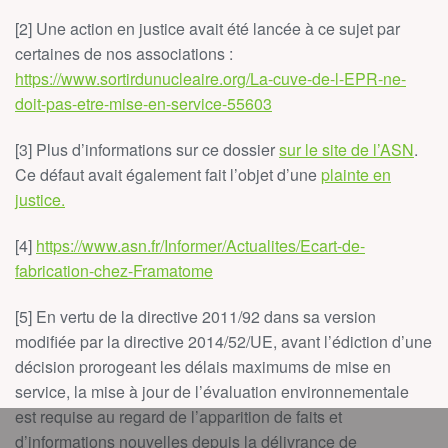
[2] Une action en justice avait été lancée à ce sujet par
certaines de nos associations :
https://www.sortirdunucleaire.org/La-cuve-de-l-EPR-ne-
doit-pas-etre-mise-en-service-55603
[3] Plus d’informations sur ce dossier
sur le site de l’ASN
.
Ce défaut avait également fait l’objet d’une
plainte en
justice.
[4]
https://www.asn.fr/Informer/Actualites/Ecart-de-
fabrication-chez-Framatome
[5] En vertu de la directive 2011/92 dans sa version
modifiée par la directive 2014/52/UE, avant l’édiction d’une
décision prorogeant les délais maximums de mise en
service, la mise à jour de l’évaluation environnementale
est requise au regard de l’apparition de faits et
d’informations nouvelles depuis la délivrance de