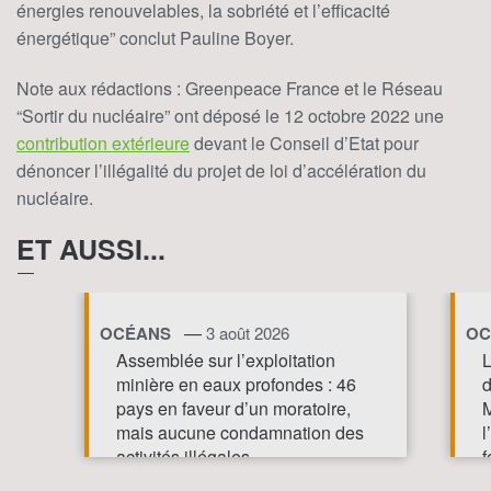
énergies renouvelables, la sobriété et l’efficacité
énergétique” conclut Pauline Boyer.
Note aux rédactions : Greenpeace France et le Réseau
“Sortir du nucléaire” ont déposé le 12 octobre 2022 une
contribution extérieure
devant le Conseil d’Etat pour
dénoncer l’illégalité du projet de loi d’accélération du
nucléaire.
ET AUSSI...
—
OCÉANS
3 août 2026
OC
Assemblée sur l’exploitation
L
minière en eaux profondes : 46
d
pays en faveur d’un moratoire,
M
mais aucune condamnation des
l
activités illégales
f
p