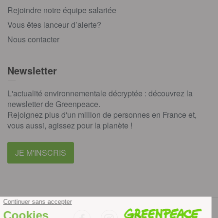
Rejoindre notre équipe salariée
Vous êtes lanceur d’alerte?
Nous contacter
Newsletter
L'actualité environnementale décryptée : découvrez la
newsletter de Greenpeace.
Rejoignez plus d'un million de personnes en France et,
vous aussi, agissez pour la planète !
JE M'INSCRIS
facebook
instagram
youtube