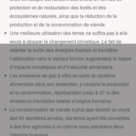
protection et de restauration des forêts et des
écosystèmes naturels, ainsi que la réduction de la
production et de la consommation de viande.
Une meilleure utilisation des terres ne suffira pas à elle
seule à stopper le changement climatique. Le fait de
retarder la sortie des énergies fossiles et transférer
l’atténuation vers le secteur foncier augmentera le risque
d’impacts climatiques et d’insécurité alimentaire.
Les émissions de gaz à effet de serre du système
alimentaire dans son ensemble, y compris la production
et la consommation, représentent jusqu’à 37 % des
émissions mondiales totales d’origine humaine.
La consommation de viande a plus que doublé au cours
des 60 dernières années, les terres ayant été converties
à des fins agricoles à un rythme sans précédent dans
l’histoire humaine.