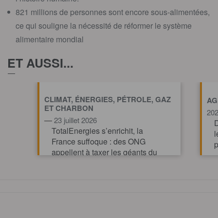
821 millions de personnes sont encore sous-alimentées,
ce qui souligne la nécessité de réformer le système
alimentaire mondial
ET AUSSI...
CLIMAT, ÉNERGIES, PÉTROLE, GAZ
AG
ET CHARBON
20
—
23 juillet 2026
D
TotalEnergies s’enrichit, la
l
France suffoque : des ONG
p
appellent à taxer les géants du
pétrole et du gaz pour financer
l’action climatique.
TOUT AFFICHE