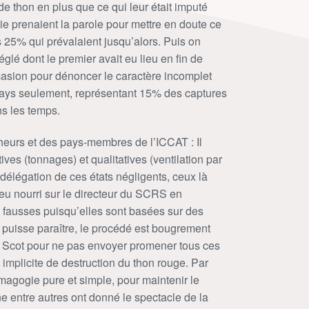
 thon en plus que ce qui leur était imputé
quie prenaient la parole pour mettre en doute ce
s 25% qui prévalaient jusqu’alors. Puis on
glé dont le premier avait eu lieu en fin de
casion pour dénoncer le caractère incomplet
 pays seulement, représentant 15% des captures
ns les temps.
heurs et des pays-membres de l’ICCAT : Il
ves (tonnages) et qualitatives (ventilation par
 délégation de ces états négligents, ceux là
eu nourri sur le directeur du SCRS en
t fausses puisqu’elles sont basées sur des
l puisse paraître, le procédé est bougrement
rry Scot pour ne pas envoyer promener tous ces
 implicite de destruction du thon rouge. Par
magogie pure et simple, pour maintenir le
e entre autres ont donné le spectacle de la