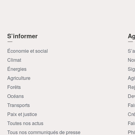
S’informer
Ag
Économie et social
S’a
Climat
Nou
Énergies
Sig
Agriculture
Agi
Forêts
Rej
Océans
Dev
Transports
Fai
Paix et justice
Cré
Toutes nos actus
Fai
Tous nos communiqués de presse
Phi