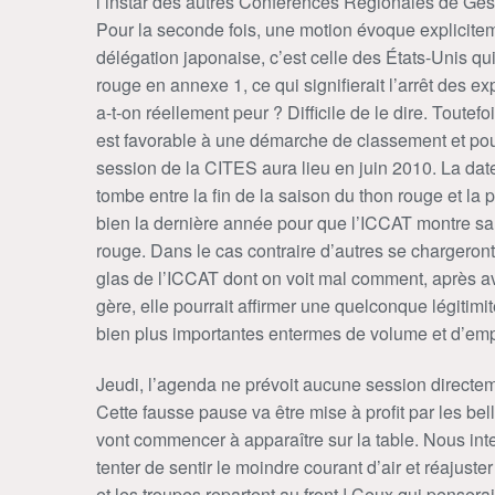
l’instar des autres Conférences Régionales de Ge
Pour la seconde fois, une motion évoque explicite
délégation japonaise, c’est celle des États-Unis qu
rouge en annexe 1, ce qui signifierait l’arrêt des ex
a-t-on réellement peur ? Difficile de le dire. Toutefo
est favorable à une démarche de classement et pour
session de la CITES aura lieu en juin 2010. La dat
tombe entre la fin de la saison du thon rouge et la
bien la dernière année pour que l’ICCAT montre sa 
rouge. Dans le cas contraire d’autres se chargeront 
glas de l’ICCAT dont on voit mal comment, après avo
gère, elle pourrait affirmer une quelconque légitimi
bien plus importantes entermes de volume et d’emp
Jeudi, l’agenda ne prévoit aucune session directe
Cette fausse pause va être mise à profit par les bell
vont commencer à apparaître sur la table. Nous inte
tenter de sentir le moindre courant d’air et réajuster
et les troupes repartent au front ! Ceux qui pensera