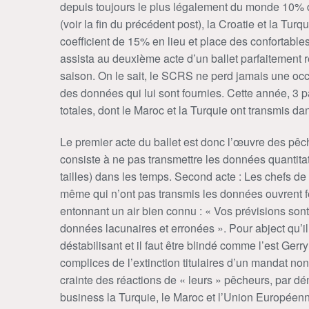
depuis toujours le plus légalement du monde 10% de
(voir la fin du précédent post), la Croatie et la Tur
coefficient de 15% en lieu et place des confortable
assista au deuxième acte d’un ballet parfaitement ré
saison. On le sait, le SCRS ne perd jamais une oc
des données qui lui sont fournies. Cette année, 3
totales, dont le Maroc et la Turquie ont transmis da
Le premier acte du ballet est donc l’œuvre des pêc
consiste à ne pas transmettre les données quantitati
tailles) dans les temps. Second acte : Les chefs de
même qui n’ont pas transmis les données ouvrent f
entonnant un air bien connu : « Vos prévisions son
données lacunaires et erronées ». Pour abject qu’i
déstabilisant et il faut être blindé comme l’est Ge
complices de l’extinction titulaires d’un mandat non
crainte des réactions de « leurs » pêcheurs, par dé
business la Turquie, le Maroc et l’Union Européenn