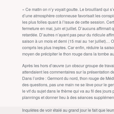
« Ce matin on n’y voyait goutte. Le brouillard qui s’
d’une atmosphère cotonneuse favorisait les conspir
les plus folles quant à l’issue de cette session. Ce
fermeture en mai, juin et juillet. D’aucuns affirmait
retardée. D’autres n’ayant pas peur du ridicule affi
saison à un mois et demi (15 mai au 1er juillet)… O
compris les plus ineptes. Car enfin, réduire la sais
moyen de précipiter le thon rouge dans la tombe au
Après les hors d’œuvre (un obscur groupe de travail
attendaient les commentaires sur la présentation de
Dans l’ordre : Germont du nord, thon rouge de Médit
des questions, pas une main ne se lève pour le ge
le vif du sujet dans le thème qui va au fil des jours
plannings et donner lieu à des séances supplément
Inquiètes de voir étalé au grand jour le fait que 