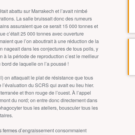
était abattu sur Marrakech et l’avait nimbé
ations. La salle bruissait donc des rumeurs
rtains assuraient que ce serait 15 000 tonnes et
 que c’était 25 000 tonnes avec ouverture
rmaient que l’on aboutirait à une réduction de la
n nageait dans les conjectures de tous poils, y
on à la période de reproduction c’est le meilleur
 bord de laquelle on l’a poussé !
) on attaquait le plat de résistance que tous
 l’évaluation du SCRS qui avait eu lieu hier.
erranée et thon rouge de l’ouest. À l’appel
rmont du nord; on entre donc directement dans
 phagocyter tous les ateliers, bousculer tous les
aires.
leurs fermes d’engraissement consommaient