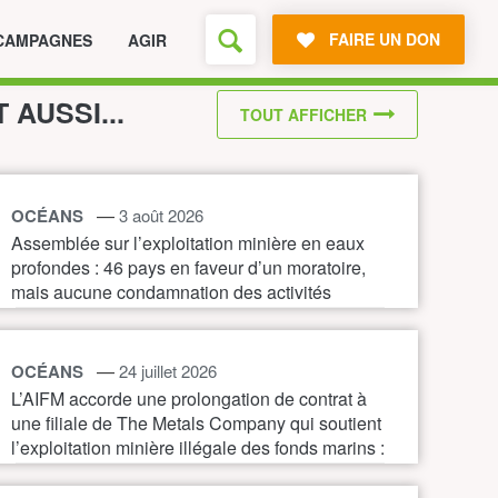
FAIRE UN DON
CAMPAGNES
AGIR
T AUSSI...
TOUT AFFICHER
—
OCÉANS
3 août 2026
Assemblée sur l’exploitation minière en eaux
profondes : 46 pays en faveur d’un moratoire,
mais aucune condamnation des activités
illégales
—
OCÉANS
24 juillet 2026
L’AIFM accorde une prolongation de contrat à
une filiale de The Metals Company qui soutient
l’exploitation minière illégale des fonds marins :
une nouvelle preuve de la nécessité d’un
moratoire immédiat