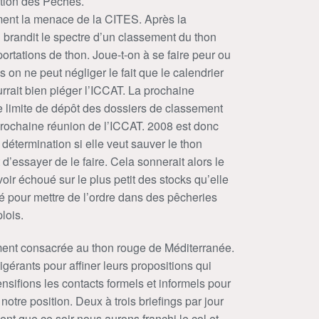
stion des Pêches.
ment la menace de la CITES. Après la
i brandit le spectre d’un classement du thon
portations de thon. Joue-t-on à se faire peur ou
is on ne peut négliger le fait que le calendrier
rait bien piéger l’ICCAT. La prochaine
e limite de dépôt des dossiers de classement
 prochaine réunion de l’ICCAT. 2008 est donc
détermination si elle veut sauver le thon
d’essayer de le faire. Cela sonnerait alors le
ir échoué sur le plus petit des stocks qu’elle
té pour mettre de l’ordre dans des pêcheries
lois.
ment consacrée au thon rouge de Méditerranée.
igérants pour affiner leurs propositions qui
nsifions les contacts formels et informels pour
 notre position. Deux à trois briefings par jour
ient que ce soir nous aurons franchi le col et