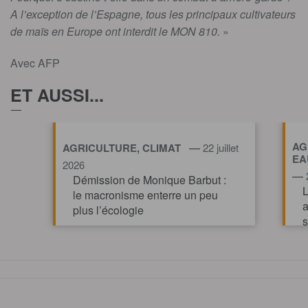
A l’exception de l’Espagne, tous les principaux cultivateurs
de maïs en Europe ont interdit le MON 810.
»
Avec AFP
ET AUSSI...
AG
—
AGRICULTURE, CLIMAT
22 juillet
EA
2026
—
Démission de Monique Barbut :
L
le macronisme enterre un peu
a
plus l’écologie
s
v
TOUT AFFICHE