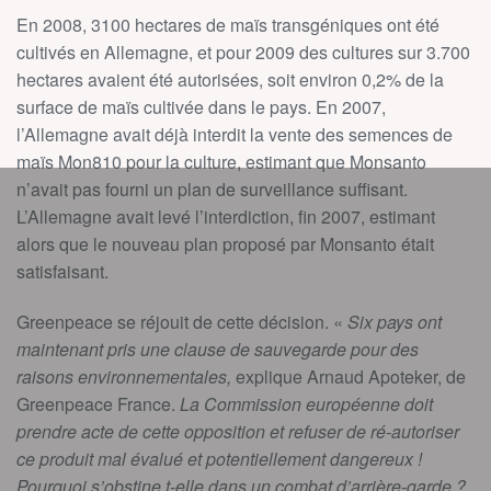
En 2008, 3100 hectares de maïs transgéniques ont été
cultivés en Allemagne, et pour 2009 des cultures sur 3.700
hectares avaient été autorisées, soit environ 0,2% de la
surface de maïs cultivée dans le pays. En 2007,
l’Allemagne avait déjà interdit la vente des semences de
maïs Mon810 pour la culture, estimant que Monsanto
n’avait pas fourni un plan de surveillance suffisant.
L’Allemagne avait levé l’interdiction, fin 2007, estimant
alors que le nouveau plan proposé par Monsanto était
satisfaisant.
Greenpeace se réjouit de cette décision. «
Six pays ont
maintenant pris une clause de sauvegarde pour des
raisons environnementales,
explique Arnaud Apoteker, de
Greenpeace France.
La Commission européenne doit
prendre acte de cette opposition et refuser de ré-autoriser
ce produit mal évalué et potentiellement dangereux !
Pourquoi s’obstine t-elle dans un combat d’arrière-garde ?