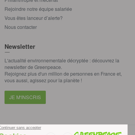
Rejoindre notre équipe salariée
Vous êtes lanceur d’alerte?
Nous contacter
Newsletter
L'actualité environnementale décryptée : découvrez la
newsletter de Greenpeace.
Rejoignez plus d'un million de personnes en France et,
vous aussi, agissez pour la planète !
JE M'INSCRIS