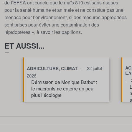
de l’EFSA ont conclu que le maïs 810 est sans risques
pour la santé humaine et animale et ne constitue pas une
menace pour l’environnement, si des mesures appropriées
sont prises pour éviter une contamination des
lépidoptères », à savoir les papillons.
ET AUSSI...
AG
—
AGRICULTURE, CLIMAT
22 juillet
EA
2026
—
Démission de Monique Barbut :
L
le macronisme enterre un peu
a
plus l’écologie
s
v
TOUT AFFICHE