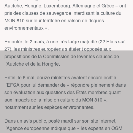
Autriche, Hongrie, Luxembourg, Allemagne et Grèce – ont
pris des clauses de sauvegarde interdisant la culture du
MON 810 sur leur territoire en raison de risques
environnementaux ».
En outre, le 2 mars, à une très large majorité (22 Etats sur
27), les ministres européens s’étaient opposés aux
propositions de la Commission de lever les clauses de
l’Autriche et de la Hongrie.
Enfin, le 6 mai, douze ministres avaient encore écrit à
l’EFSA pour lui demander de « répondre pleinement dans
son évaluation aux questions des Etats membres quant
aux impacts de la mise en culture du MON 810 »,
notamment sur les espèces environnantes.
Dans un avis public, posté mardi sur son site internet,
l’Agence européenne indique que « les experts en OGM