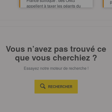
France suffoque : des ONG
p
appellent à taxer les géants du
pétrole et du gaz pour financer
l’action climatique.
TOUT AFFICHE
Vous n’avez pas trouvé ce
que vous cherchiez ?
Essayez notre moteur de recherche !
RECHERCHER