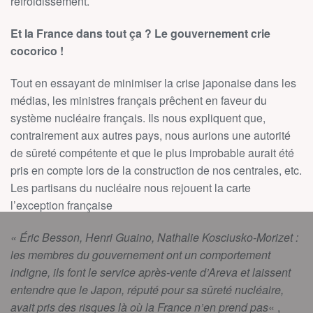
refroidissement.
Et la France dans tout ça ? Le gouvernement crie
cocorico !
Tout en essayant de minimiser la crise japonaise dans les
médias, les ministres français prêchent en faveur du
système nucléaire français. Ils nous expliquent que,
contrairement aux autres pays, nous aurions une autorité
de sûreté compétente et que le plus improbable aurait été
pris en compte lors de la construction de nos centrales, etc.
Les partisans du nucléaire nous rejouent la carte
l’exception française
« Éric Besson, Henri Guaino, Nathalie Kosciusko-Morizet :
les membres du gouvernement ont un comportement
indigne, ils font le service après-vente d’Areva et laissent
entendre que le Japon, réputé pour sa sûreté nucléaire,
avait pris des risques là où la France n’en prend pas
« ,