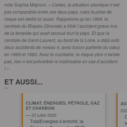
note Sophia Majnoni.
« Certes, la situation sismique n’est
pas comparable entre ces deux pays, mais la prise de
risque est réelle ici aussi. Rappelons qu’en 1999, la
centrale du Blayais (Gironde) a frôlé l’accident grave lors
de la tempête qui avait secoué tout le pays. Et que la
centrale de Saint-Laurent, au bord de la Loire, a déjà subi
deux accidents de niveau 4, avec fusion partielle du cœur,
en 1969 et 1980. Avec le nucléaire, le risque zéro n’existe
pas, rien n’est prévisible ni maîtrisable en cas d’accident
!
»
ET AUSSI...
CLIMAT, ÉNERGIES, PÉTROLE, GAZ
AG
ET CHARBON
20
—
23 juillet 2026
D
TotalEnergies s’enrichit, la
l