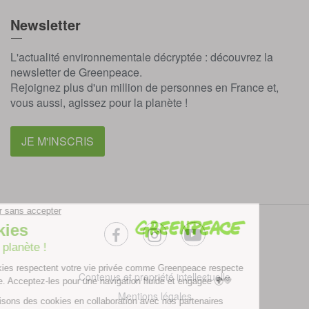
Newsletter
L'actualité environnementale décryptée : découvrez la
newsletter de Greenpeace.
Rejoignez plus d'un million de personnes en France et,
vous aussi, agissez pour la planète !
JE M'INSCRIS
facebook
instagram
youtube
Contenus et propriété intellectuelle
Mentions légales