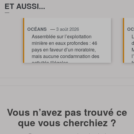
ET AUSSI...
—
OCÉANS
3 août 2026
OC
Assemblée sur l’exploitation
L
minière en eaux profondes : 46
d
pays en faveur d’un moratoire,
M
mais aucune condamnation des
l
activités illégales
f
p
TOUT AFFICHE
m
Vous n’avez pas trouvé ce
que vous cherchiez ?