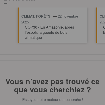
—
CLIMAT, FORÊTS
22 novembre
CL
2025
20
COP30 - En Amazonie, après
C
l’espoir, la gueule de bois
M
climatique
TOUT AFFICHE
Vous n’avez pas trouvé ce
que vous cherchiez ?
Essayez notre moteur de recherche !