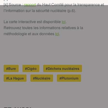
[4] Source :
rapport
du Haut Comité pour la transparence et
l’information sur la sécurité nucléaire (p.6).
La carte interactive est disponible
ici
.
Retrouvez toutes les informations relatives à la
méthodologie et aux données
ici
.
#Bure
#Cigéo
#Déchets nucléaires
#La Hague
#Nucléaire
#Plutonium