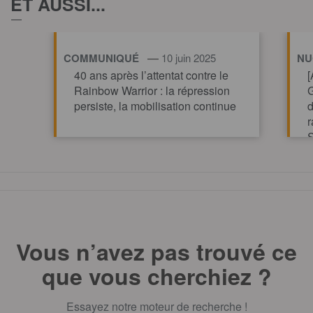
ET AUSSI...
—
COMMUNIQUÉ
10 juin 2025
NU
40 ans après l’attentat contre le
[
Rainbow Warrior : la répression
G
persiste, la mobilisation continue
d
r
S
TOUT AFFICHE
Vous n’avez pas trouvé ce
que vous cherchiez ?
Essayez notre moteur de recherche !