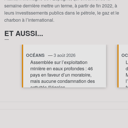
semaine dernière mettre un terme, à partir de fin 2022, à
leurs investissements publics dans le pétrole, le gaz et le
charbon à l’international.
ET AUSSI...
—
OCÉANS
3 août 2026
OC
Assemblée sur l’exploitation
L
minière en eaux profondes : 46
d
pays en faveur d’un moratoire,
M
mais aucune condamnation des
l
activités illégales
f
p
TOUT AFFICHE
m