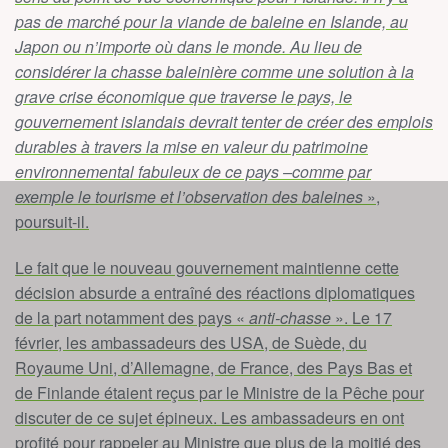
pas de marché pour la viande de baleine en Islande, au
Japon ou n’importe où dans le monde. Au lieu de
considérer la chasse baleinière comme une solution à la
grave crise économique que traverse le pays, le
gouvernement islandais devrait tenter de créer des emplois
durables à travers la mise en valeur du patrimoine
environnemental fabuleux de ce pays –comme par
exemple le tourisme et l’observation des baleines
»,
poursuit-il.
Le fait que le nouveau gouvernement maintienne cette
décision absurde a entraîné des réactions diplomatiques
de la part notamment des pays «
anti-chasse
». Le 17
février, les ambassadeurs des USA, de Suède, du
Royaume Uni, d’Allemagne, de France, des Pays Bas et
de Finlande étaient reçus par le Ministre de la Pêche pour
discuter de ce sujet épineux. Les ambassadeurs en ont
profité pour rappeler au Ministre que plus de la moitié des