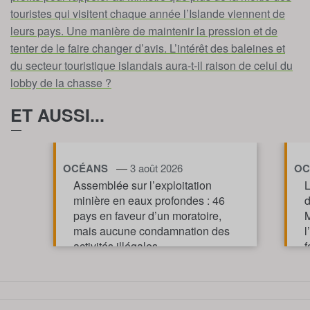
touristes qui visitent chaque année l’Islande viennent de
leurs pays. Une manière de maintenir la pression et de
tenter de le faire changer d’avis. L’intérêt des baleines et
du secteur touristique islandais aura-t-il raison de celui du
lobby de la chasse ?
ET AUSSI...
—
OCÉANS
3 août 2026
OC
Assemblée sur l’exploitation
L
minière en eaux profondes : 46
d
pays en faveur d’un moratoire,
M
mais aucune condamnation des
l
activités illégales
f
p
TOUT AFFICHE
m