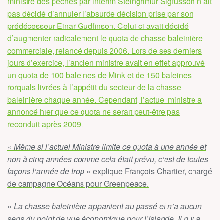
ministre des pêches par intérim Steingrimur Sigfusson n’ait
pas décidé d’annuler l’absurde décision prise par son
prédécesseur Einar Gudfinson. Celui-ci avait décidé
d’augmenter radicalement le quota de chasse baleinière
commerciale, relancé depuis 2006. Lors de ses derniers
jours d’exercice, l’ancien ministre avait en effet approuvé
un quota de 100 baleines de Mink et de 150 baleines
rorquals livrées à l’appétit du secteur de la chasse
baleinière chaque année. Cependant, l’actuel ministre a
annoncé hier que ce quota ne serait peut-être pas
reconduit après 2009.
«
Même si l’actuel Ministre limite ce quota à une année et
non à cinq années comme cela était prévu, c’est de toutes
façons l’année de trop
» explique François Chartier, chargé
de campagne Océans pour Greenpeace.
«
La chasse baleinière appartient au passé et n’a aucun
sens du point de vue économique pour l’Islande. Il n y a