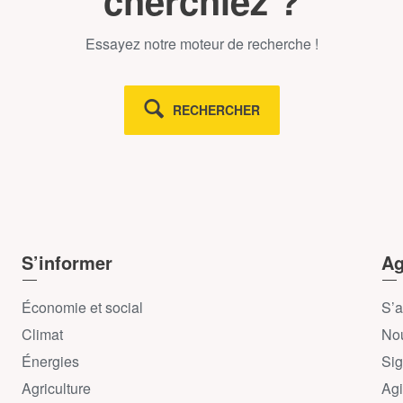
cherchiez ?
Essayez notre moteur de recherche !
RECHERCHER
S’informer
Ag
Économie et social
S’a
Climat
Nou
Énergies
Sig
Agriculture
Agi