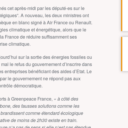
és cet après-midi par les député-es sur le
atégiques”. A nouveau, les deux ministres ont
chèque en blanc signé à Air France ou Renault.
tégies climatique et énergétique, alors que le
 la France de réduire suffisamment ses
rise climatique.
rd’hui sur la sortie des énergies fossiles ou
nt mal le refus du gouvernement d’inscrire dans
les entreprises bénéficiant des aides d’Etat. Le
ant par le gouvernement ne répond pas aux
ontrôle démocratique.
orts à Greenpeace France,
« à côté des
rbone, des fausses solutions comme les
e brandissent comme étendard écologique
native de moins de 2h30 existe en train.
sure n’a pas de sens si elle n’est pas étendue