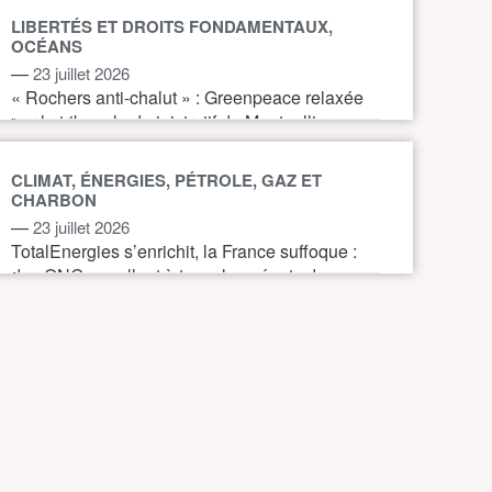
LIBERTÉS ET DROITS FONDAMENTAUX,
OCÉANS
—
23 juillet 2026
« Rochers anti-chalut » : Greenpeace relaxée
par le tribunal administratif de Montpellier
CLIMAT, ÉNERGIES, PÉTROLE, GAZ ET
CHARBON
—
23 juillet 2026
TotalEnergies s’enrichit, la France suffoque :
des ONG appellent à taxer les géants du
pétrole et du gaz pour financer l’action
climatique.