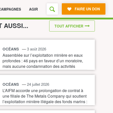
FAIRE UN DON
CAMPAGNES
AGIR
T AUSSI...
TOUT AFFICHER
—
OCÉANS
3 août 2026
Assemblée sur l’exploitation minière en eaux
profondes : 46 pays en faveur d’un moratoire,
mais aucune condamnation des activités
illégales
—
OCÉANS
24 juillet 2026
L’AIFM accorde une prolongation de contrat à
une filiale de The Metals Company qui soutient
l’exploitation minière illégale des fonds marins :
une nouvelle preuve de la nécessité d’un
moratoire immédiat