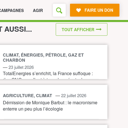
FAIRE UN DON
CAMPAGNES
AGIR
T AUSSI...
TOUT AFFICHER
CLIMAT, ÉNERGIES, PÉTROLE, GAZ ET
CHARBON
—
23 juillet 2026
TotalEnergies s’enrichit, la France suffoque :
des ONG appellent à taxer les géants du
pétrole et du gaz pour financer l’action
climatique.
—
AGRICULTURE, CLIMAT
22 juillet 2026
Démission de Monique Barbut : le macronisme
enterre un peu plus l’écologie