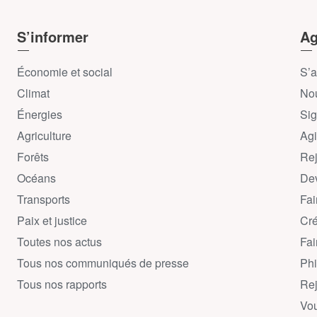
S’informer
Ag
Économie et social
S’a
Climat
Nou
Énergies
Sig
Agriculture
Agi
Forêts
Rej
Océans
Dev
Transports
Fai
Paix et justice
Cré
Toutes nos actus
Fai
Tous nos communiqués de presse
Phi
Tous nos rapports
Rej
Vou