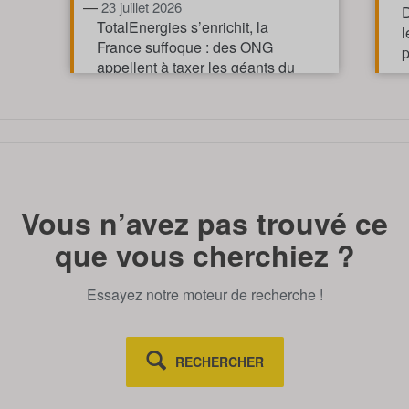
—
23 juillet 2026
D
TotalEnergies s’enrichit, la
l
France suffoque : des ONG
p
appellent à taxer les géants du
pétrole et du gaz pour financer
l’action climatique.
TOUT AFFICHE
Vous n’avez pas trouvé ce
que vous cherchiez ?
Essayez notre moteur de recherche !
RECHERCHER