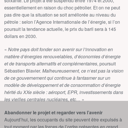
soixante. Le projet a été suspendu entre 1974 et 2000,
essentiellement en raison du choc pétrolier. Et on ne peut
pas dire que la situation se soit améliorée au niveau du
pétrole : selon l’Agence Internationale de l’énergie, si l’on
poursuit la tendance actuelle, le prix du baril sera à 145
dollars en 2030.
«
Notre pays doit fonder son avenir sur l’innovation en
matière d’énergies renouvelables, d’économies d’énergie
et de transports alternatifs et complémentaires
, poursuit
Sébastien Blavier.
Malheureusement, ce n’est pas la vision
de ce gouvernement qui continue à fantasmer sur un
modèle de développement et de consommation d’énergie
hérité du XXe siècle : aéroport, EPR, investissements dans
les vieilles centrales nucléaires, etc…
»
Abandonner le projet et regarder vers l’avenir
Aujourd’hui, les occupants du site peuvent être expulsés à
tout moment par les forces de l’ordre présentes en grand