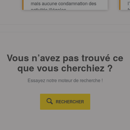
mais aucune condamnation des
l
activités illégales
f
p
TOUT AFFICHE
m
Vous n’avez pas trouvé ce
que vous cherchiez ?
Essayez notre moteur de recherche !
RECHERCHER