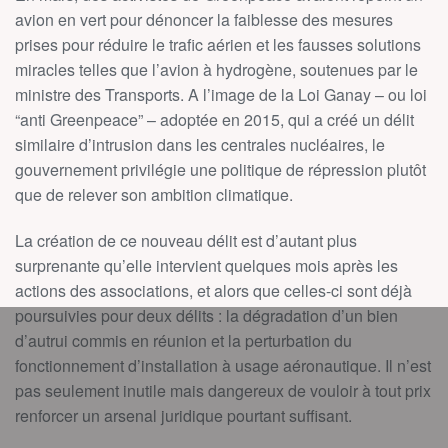
avion en vert pour dénoncer la faiblesse des mesures
prises pour réduire le trafic aérien et les fausses solutions
miracles telles que l’avion à hydrogène, soutenues par le
ministre des Transports. A l’image de la Loi Ganay – ou loi
“anti Greenpeace” – adoptée en 2015, qui a créé un délit
similaire d’intrusion dans les centrales nucléaires, le
gouvernement privilégie une politique de répression plutôt
que de relever son ambition climatique.
La création de ce nouveau délit est d’autant plus
surprenante qu’elle intervient quelques mois après les
actions des associations, et alors que celles-ci sont déjà
poursuivies pour deux délits : la dégradation d’un bien
d’autrui commis en réunion et la perturbation du
fonctionnement d’installation à usage aéronautique. Il n’est
pas seulement inutile mais dangereux de vouloir à tout prix
renforcer un arsenal juridique pourtant suffisant.