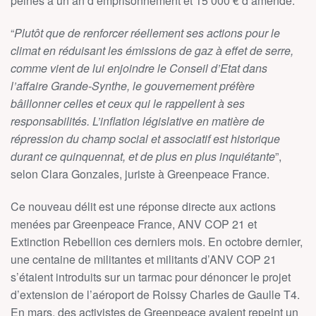
peines à un an d’emprisonnement et 15 000 € d’amende.
“
Plutôt que de renforcer réellement ses actions pour le
climat en réduisant les émissions de gaz à effet de serre,
comme vient de lui enjoindre le Conseil d’Etat dans
l’affaire Grande-Synthe, le gouvernement préfère
bâillonner celles et ceux qui le rappellent à ses
responsabilités. L’inflation législative en matière de
répression du champ social et associatif est historique
durant ce quinquennat, et de plus en plus inquiétante
”,
selon Clara Gonzales, juriste à Greenpeace France.
Ce nouveau délit est une réponse directe aux actions
menées par Greenpeace France, ANV COP 21 et
Extinction Rebellion ces derniers mois. En octobre dernier,
une centaine de militantes et militants d’ANV COP 21
s’étaient introduits sur un tarmac pour dénoncer le projet
d’extension de l’aéroport de Roissy Charles de Gaulle T4.
En mars, des activistes de Greenpeace avaient repeint un