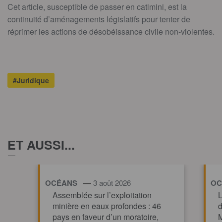
Cet article, susceptible de passer en catimini, est la
continuité d’aménagements législatifs pour tenter de
réprimer les actions de désobéissance civile non-violentes.
#Juridique
ET AUSSI...
—
OCÉANS
3 août 2026
OC
Assemblée sur l’exploitation
L
minière en eaux profondes : 46
d
pays en faveur d’un moratoire,
M