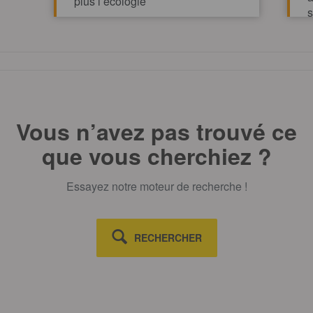
plus l’écologie
s
v
TOUT AFFICHE
Vous n’avez pas trouvé ce
que vous cherchiez ?
Essayez notre moteur de recherche !
RECHERCHER