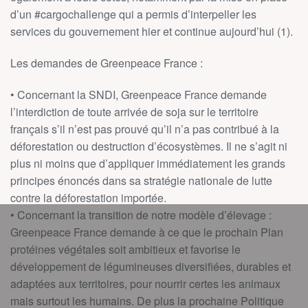
d’un #cargochallenge qui a permis d’interpeller les
services du gouvernement hier et continue aujourd’hui (1).
Les demandes de Greenpeace France :
• Concernant la SNDI, Greenpeace France demande
l’interdiction de toute arrivée de soja sur le territoire
français s’il n’est pas prouvé qu’il n’a pas contribué à la
déforestation ou destruction d’écosystèmes. Il ne s’agit ni
plus ni moins que d’appliquer immédiatement les grands
principes énoncés dans sa stratégie nationale de lutte
contre la déforestation importée.
• Concernant la transition de notre modèle d’élevage :
Greenpeace France demande à ce que le prochain Plan
protéines végétales soit ambitieux et favorise le
développement de légumineuses diversifiées, durables et
adaptées aux territoires, pour nourrir certes les animaux
mais surtout les humains. De plus la prochaine Politique