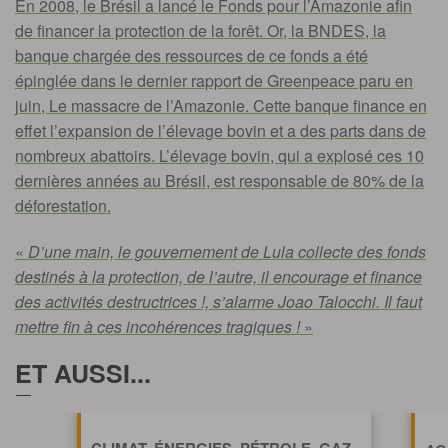
En 2008, le Brésil a lancé le Fonds pour l’Amazonie afin
de financer la protection de la forêt. Or, la BNDES, la
banque chargée des ressources de ce fonds a été
épinglée dans le dernier rapport de Greenpeace paru en
juin, Le massacre de l’Amazonie. Cette banque finance en
effet l’expansion de l’élevage bovin et a des parts dans de
nombreux abattoirs. L’élevage bovin, qui a explosé ces 10
dernières années au Brésil, est responsable de 80% de la
déforestation.
«
D’une main, le gouvernement de Lula collecte des fonds
destinés à la protection, de l’autre, il encourage et finance
des activités destructrices !, s’alarme Joao Talocchi. Il faut
mettre fin à ces incohérences tragiques !
»
ET AUSSI...