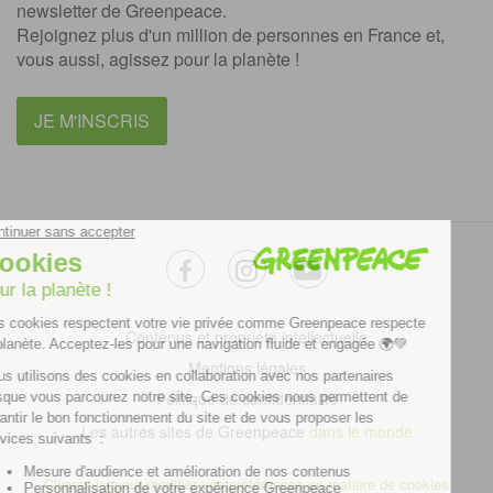
newsletter de Greenpeace.
Rejoignez plus d'un million de personnes en France et,
vous aussi, agissez pour la planète !
JE M'INSCRIS
facebook
instagram
youtube
Contenus et propriété intellectuelle
Mentions légales
Politique de confidentialité
Les autres sites de Greenpeace
dans le monde
Cliquez-ici pour modifier vos préférences en matière de cookies