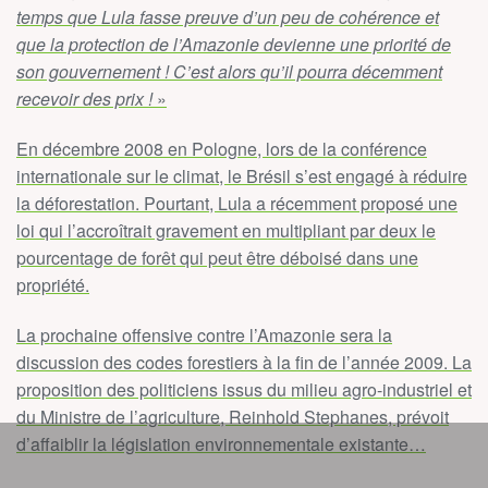
temps que Lula fasse preuve d’un peu de cohérence et
que la protection de l’Amazonie devienne une priorité de
son gouvernement ! C’est alors qu’il pourra décemment
recevoir des prix !
»
En décembre 2008 en Pologne, lors de la conférence
internationale sur le climat, le Brésil s’est engagé à réduire
la déforestation. Pourtant, Lula a récemment proposé une
loi qui l’accroîtrait gravement en multipliant par deux le
pourcentage de forêt qui peut être déboisé dans une
propriété.
La prochaine offensive contre l’Amazonie sera la
discussion des codes forestiers à la fin de l’année 2009. La
proposition des politiciens issus du milieu agro-industriel et
du Ministre de l’agriculture, Reinhold Stephanes, prévoit
d’affaiblir la législation environnementale existante…