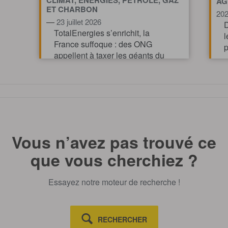
CLIMAT, ÉNERGIES, PÉTROLE, GAZ
AG
ET CHARBON
20
—
23 juillet 2026
D
TotalEnergies s’enrichit, la
l
France suffoque : des ONG
p
appellent à taxer les géants du
pétrole et du gaz pour financer
l’action climatique.
TOUT AFFICHE
Vous n’avez pas trouvé ce
que vous cherchiez ?
Essayez notre moteur de recherche !
RECHERCHER