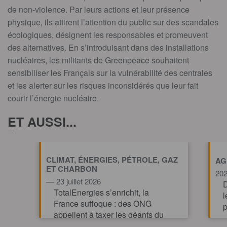
de non-violence. Par leurs actions et leur présence
physique, ils attirent l’attention du public sur des scandales
écologiques, désignent les responsables et promeuvent
des alternatives. En s’introduisant dans des installations
nucléaires, les militants de Greenpeace souhaitent
sensibiliser les Français sur la vulnérabilité des centrales
et les alerter sur les risques inconsidérés que leur fait
courir l’énergie nucléaire.
ET AUSSI...
CLIMAT, ÉNERGIES, PÉTROLE, GAZ
AG
ET CHARBON
20
—
23 juillet 2026
D
TotalEnergies s’enrichit, la
l
France suffoque : des ONG
p
appellent à taxer les géants du
pétrole et du gaz pour financer