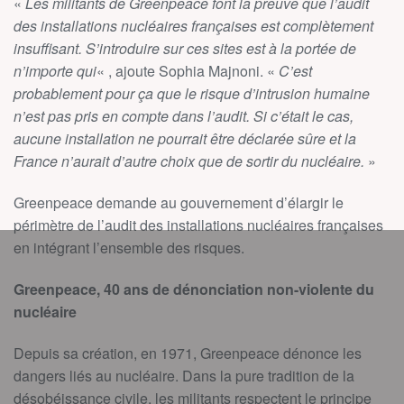
«
Les militants de Greenpeace font la preuve que l’audit
des installations nucléaires françaises est complètement
insuffisant. S’introduire sur ces sites est à la portée de
n’importe qui
« , ajoute Sophia Majnoni. «
C’est
probablement pour ça que le risque d’intrusion humaine
n’est pas pris en compte dans l’audit. Si c’était le cas,
aucune installation ne pourrait être déclarée sûre et la
France n’aurait d’autre choix que de sortir du nucléaire.
»
Greenpeace demande au gouvernement d’élargir le
périmètre de l’audit des installations nucléaires françaises
en intégrant l’ensemble des risques.
Greenpeace, 40 ans de dénonciation non-violente du
nucléaire
Depuis sa création, en 1971, Greenpeace dénonce les
dangers liés au nucléaire. Dans la pure tradition de la
désobéissance civile, les militants respectent le principe