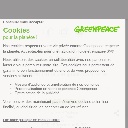
facebook
instagram
youtube
Contenus et propriété intellectuelle
Mentions légales
Politique de confidentialité
Les autres sites de Greenpeace
dans le monde
Cliquez-ici pour modifier vos préférences en matière de cookies
Greenpeace
13 rue d’Enghien
75010 Paris
Tel : 01 80 96 96 96
REP : FR232015_01WLTX