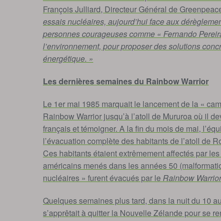
François Julliard, Directeur Général de Greenpeac
essais nucléaires, aujourd’hui face aux dérègleme
personnes courageuses comme « Fernando Pereira »,
l’environnement, pour proposer des solutions concr
énergétique. »
Les dernières semaines du Rainbow Warrior
Le 1er mai 1985 marquait le lancement de la « cam
Rainbow Warrior jusqu’à l’atoll de Mururoa où il de
français et témoigner. A la fin du mois de mai, l’é
l’évacuation complète des habitants de l’atoll de 
Ces habitants étaient extrêmement affectés par le
américains menés dans les années 50 (malformatio
nucléaires » furent évacués par le
Rainbow Warrio
Quelques semaines plus tard, dans la nuit du 10 au
s’apprêtait à quitter la Nouvelle Zélande pour se re