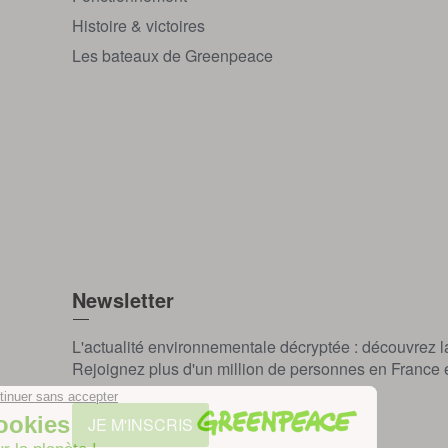
Histoire & victoires
Les bateaux de Greenpeace
Newsletter
L'actualité environnementale décryptée : découvrez 
Rejoignez plus d'un million de personnes en France et
JE M'INSCRIS