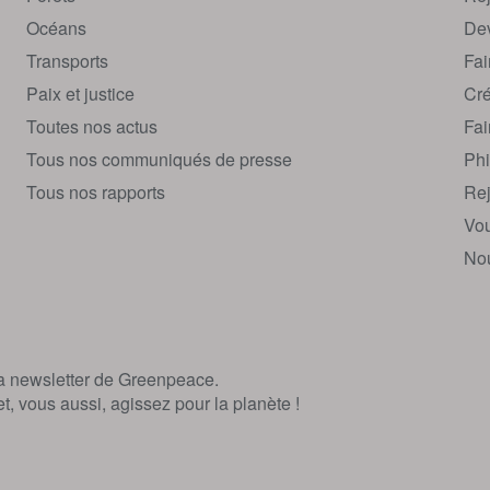
Océans
Dev
Transports
Fai
Paix et justice
Cré
Toutes nos actus
Fai
Tous nos communiqués de presse
Phi
Tous nos rapports
Rej
Vou
Nou
la newsletter de Greenpeace.
, vous aussi, agissez pour la planète !