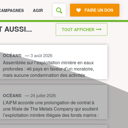
FAIRE UN DON
CAMPAGNES
AGIR
T AUSSI...
TOUT AFFICHER
—
OCÉANS
3 août 2026
Assemblée sur l’exploitation minière en eaux
profondes : 46 pays en faveur d’un moratoire,
mais aucune condamnation des activités
illégales
—
OCÉANS
24 juillet 2026
L’AIFM accorde une prolongation de contrat à
une filiale de The Metals Company qui soutient
l’exploitation minière illégale des fonds marins :
une nouvelle preuve de la nécessité d’un
moratoire immédiat