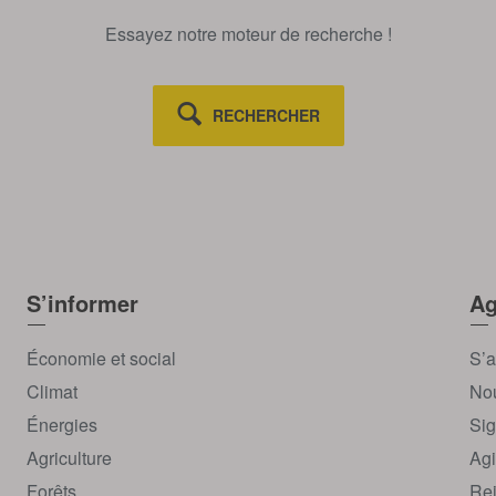
Essayez notre moteur de recherche !
RECHERCHER
S’informer
Ag
Économie et social
S’a
Climat
Nou
Énergies
Sig
Agriculture
Agi
Forêts
Rej