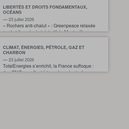
LIBERTÉS ET DROITS FONDAMENTAUX,
OCÉANS
—
23 juillet 2026
« Rochers anti-chalut » : Greenpeace relaxée
par le tribunal administratif de Montpellier
CLIMAT, ÉNERGIES, PÉTROLE, GAZ ET
CHARBON
—
23 juillet 2026
TotalEnergies s’enrichit, la France suffoque :
des ONG appellent à taxer les géants du
pétrole et du gaz pour financer l’action
climatique.