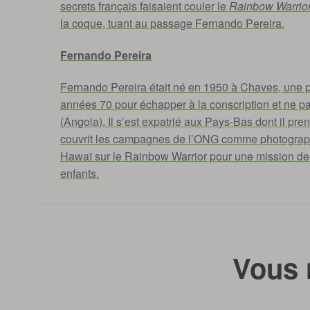
secrets français faisaient couler le
Rainbow Warrio
la coque, tuant au passage Fernando Pereira.
Fernando Pereira
Fernando Pereira était né en 1950 à Chaves, une peti
années 70 pour échapper à la conscription et ne pa
(Angola). Il s’est expatrié aux Pays-Bas dont il pren
couvrit les campagnes de l’ONG comme photographe
Hawaï sur le Rainbow Warrior pour une mission de 6 
enfants.
Vous 