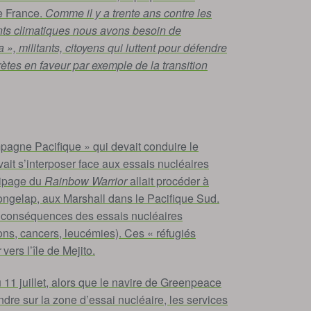
e France.
Comme il y a trente ans contre les
nts climatiques nous avons besoin de
 militants, citoyens qui luttent pour défendre
ètes en faveur par exemple de la transition
pagne Pacifique » qui devait conduire le
vait s’interposer face aux essais nucléaires
quipage du
Rainbow Warrior
allait procéder à
Rongelap, aux Marshall dans le Pacifique Sud.
s conséquences des essais nucléaires
ns, cancers, leucémies). Ces « réfugiés
r
vers l’île de Mejito.
 11 juillet, alors que le navire de Greenpeace
ndre sur la zone d’essai nucléaire, les services