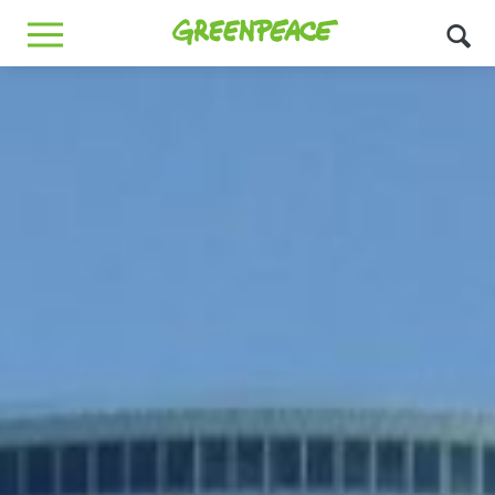
Greenpeace
MENU