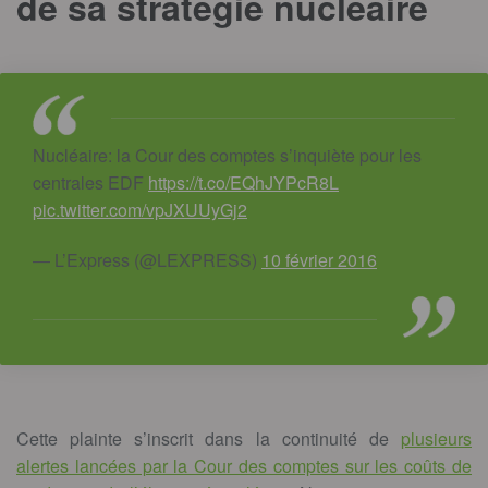
de sa stratégie nucléaire
Nucléaire: la Cour des comptes s’inquiète pour les
centrales EDF
https://t.co/EQhJYPcR8L
pic.twitter.com/vpJXUUyGj2
— L’Express (@LEXPRESS)
10 février 2016
Cette plainte s’inscrit dans la continuité de
plusieurs
alertes lancées par la Cour des comptes sur les coûts de