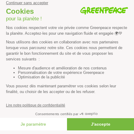
Vous n’avez pas trouvé ce
que vous cherchiez ?
Essayez notre moteur de recherche !
RECHERCHER
Découvrir
Mission
Valeurs
Méthode
FAIRE UN DON
Transparence financière