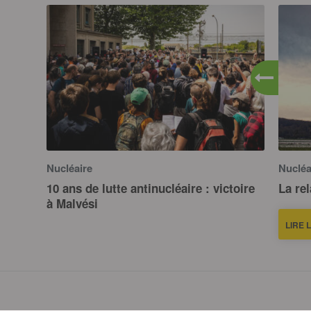
Nucléaire
Nucléa
10 ans de lutte antinucléaire : victoire
La re
à Malvési
LIRE 