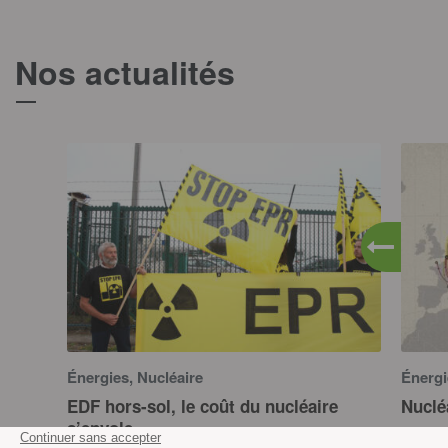
Nos actualités
T
Énergies, Nucléaire
Énergi
EDF hors-sol, le coût du nucléaire
Nuclé
s’envole