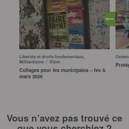
Libertés et droits fondamentaux,
Océa
Militantisme
/ Dijon
Proté
Collages pour les municipales – fev &
mars 2026
Vous n’avez pas trouvé ce
que vous cherchiez ?