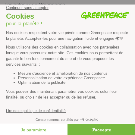
Les bateaux de Greenpeace
S’informer
Économie et social
Climat
Énergies
Agriculture
Forêts
Océans
Transports
Paix et justice
Toutes nos actus
Tous nos communiqués de presse
Tous nos rapports
FAIRE UN DON